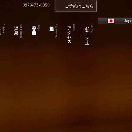
0973-73-0050
ご予約はこちら
Japa
理
温 泉
舎の雰囲気
アクセス
ギャラリー
Cuisine
Hot Springs
image
Sightseeing
access
Gallery