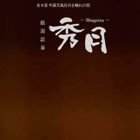
コ
ナ
全８室 半露天風呂付き離れの宿
ン
ビ
テ
ゲ
ン
ー
ツ
シ
へ
ョ
ス
ン
キ
に
ッ
移
プ
動