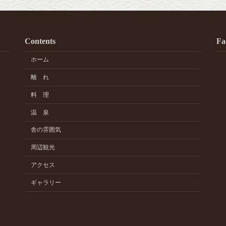
Contents
Fa
ホーム
離 れ
料 理
温 泉
舎の雰囲気
周辺観光
アクセス
ギャラリー