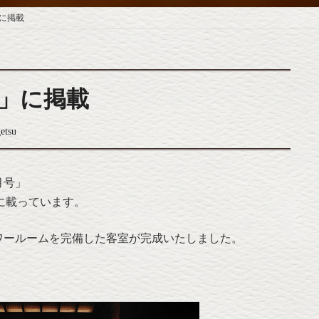
に掲載
」に掲載
etsu
月号」
集に載っています。
ワールームを完備した客室が完成いたしました。
。