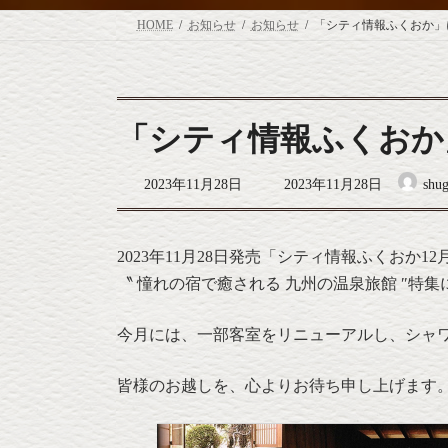
HOME
お知らせ
お知らせ
「シティ情報ふくおか」
「シティ情報ふくおか
最
2023年11月28日
2023年11月28日
shug
終
更
新
日
2023年11月28日発売「シティ情報ふくおか12
時
〝 憧れの宿で癒される 九州の温泉旅館 ″特
:
今月には、一部客室をリニューアルし、シャ
皆様のお越しを、心よりお待ち申し上げます