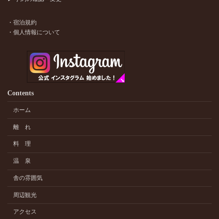
・宿泊規約
・個人情報について
Contents
ホーム
離 れ
料 理
温 泉
舎の雰囲気
周辺観光
アクセス