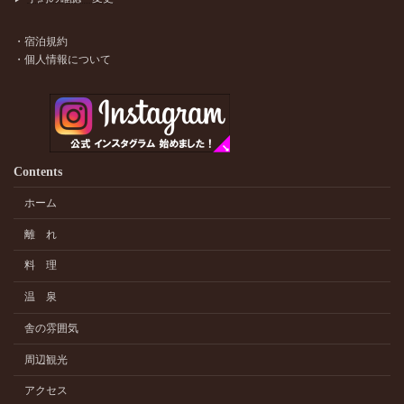
・宿泊規約
・個人情報について
Contents
ホーム
離 れ
料 理
温 泉
舎の雰囲気
周辺観光
アクセス