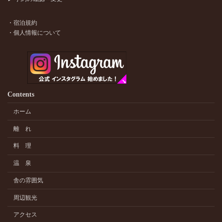
・宿泊規約
・個人情報について
Contents
ホーム
離 れ
料 理
温 泉
舎の雰囲気
周辺観光
アクセス