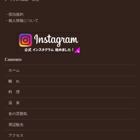
・宿泊規約
・個人情報について
Contents
ホーム
離 れ
料 理
温 泉
舎の雰囲気
周辺観光
アクセス