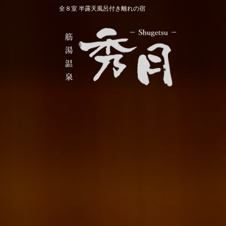
コ
ナ
全８室 半露天風呂付き離れの宿
ン
ビ
テ
ゲ
ン
ー
ツ
シ
へ
ョ
ス
ン
キ
に
ッ
移
プ
動