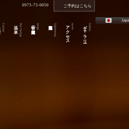
0973-73-0050
ご予約はこちら
Japa
理
温 泉
舎の雰囲気
アクセス
ギャラリー
Cuisine
Hot Springs
image
Sightseeing
access
Gallery