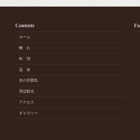
Contents
Fa
ホーム
離 れ
料 理
温 泉
舎の雰囲気
周辺観光
アクセス
ギャラリー