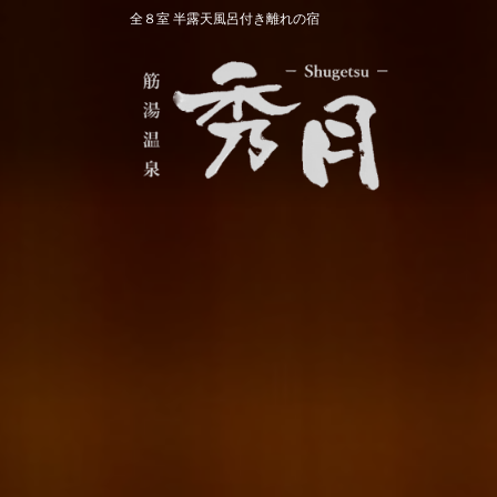
コ
ナ
全８室 半露天風呂付き離れの宿
ン
ビ
テ
ゲ
ン
ー
ツ
シ
へ
ョ
ス
ン
キ
に
ッ
移
プ
動