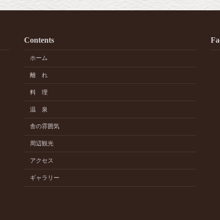
Contents
Fa
ホーム
離 れ
料 理
温 泉
舎の雰囲気
周辺観光
アクセス
ギャラリー