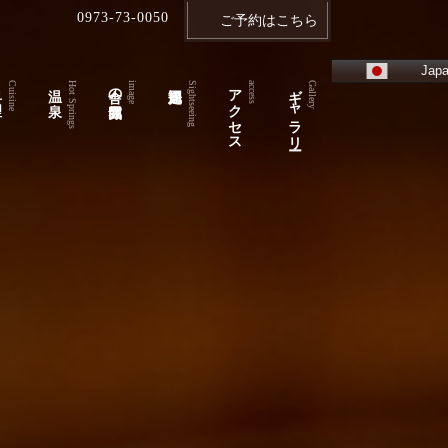
0973-73-0050
ご予約はこちら
Japa
理
温 泉
舎の雰囲気
アクセス
ギャラリー
Cuisine
Hot Springs
image
Sightseeing
access
Gallery